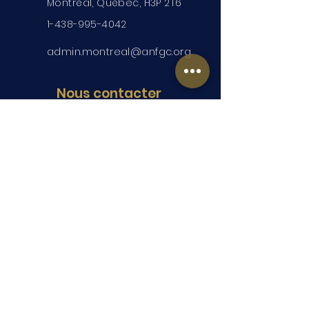
Montréal, Québec, H3P 2T6
1-438-995-4042
admin.montreal@anfgc.org
Nous contacter
Des questions? Insérez vos
coordonnées et nous vous
contacterons.
Soumettre