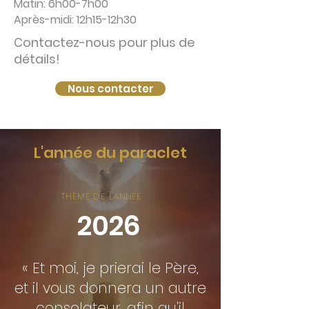
Matin: 6h00-7h00
Après-midi: 12h15-12h30
ontactez-nous pour plus de
C
détails!
Nous contacter
L'année du paraclet
THÈME DE L'ANNÉE
2026
« Et moi, je prierai le Père,
et il vous donnera un autre
consolateur, afin qu'il