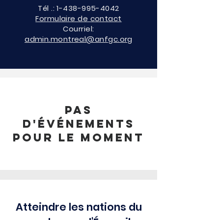
Tél .:
1-438-995-4042
Formulaire de contact
Courriel:
admin.montreal@anfgc.org
Pas
d'événements
pour le moment
Atteindre les nations du