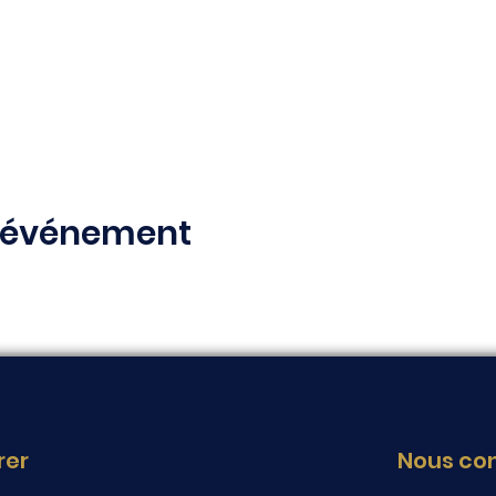
t événement
rer
Nous co