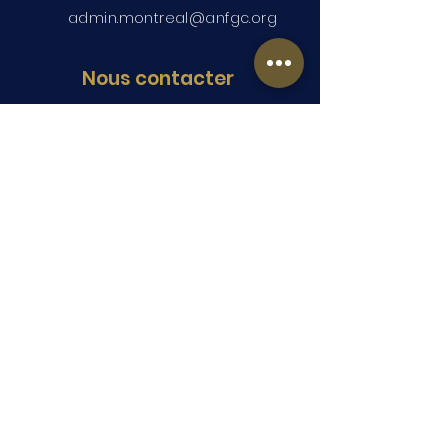
admin.montreal@anfgc.org
Nous contacter
Des questions? Insérez vos
coordonnées et nous vous
contacterons.
Soumettre
Copyright © 2026 ANFGC Montréal. Tous