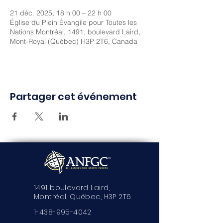
21 déc. 2025, 18 h 00 – 22 h 00
Église du Plein Évangile pour Toutes les
Nations Montréal, 1491, boulevard Laird,
Mont-Royal (Québec) H3P 2T6, Canada
Partager cet événement
1491 boulevard Laird,
Montréal, Québec, H3P 2T6
1-438-995-4042