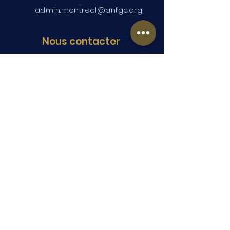
admin.montreal@anfgc.org
Nous contacter
Des questions? Insérez vos
coordonnées et nous vous
contacterons.
Soumettre
Copyright © 2026 ANFGC Montréal. Tous