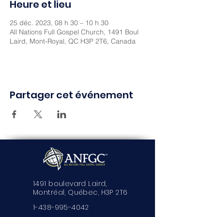
Heure et lieu
25 déc. 2023, 08 h 30 – 10 h 30
All Nations Full Gospel Church, 1491 Boul
Laird, Mont-Royal, QC H3P 2T6, Canada
Partager cet événement
1491 boulevard Laird,
Montréal, Québec, H3P 2T6
1-438-995-4042