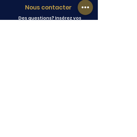
Nous contacter
Des questions? Insérez vos
coordonnées et nous vous
contacterons.
Soumettre
Copyright © 2026 ANFGC Montréal. Tous
droits réservés.
Site crée par Marketing Digital URLy