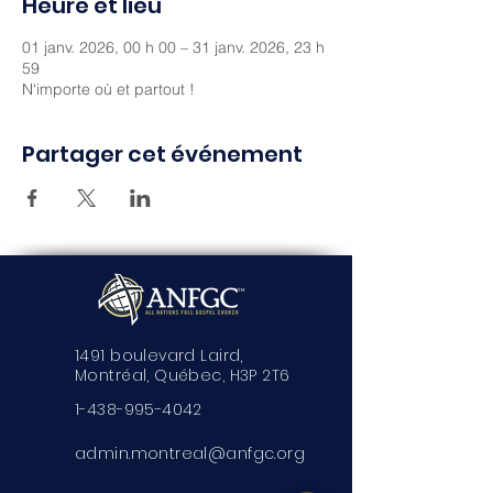
Heure et lieu
01 janv. 2026, 00 h 00 – 31 janv. 2026, 23 h
59
N'importe où et partout !
Partager cet événement
1491 boulevard Laird,
Montréal, Québec, H3P 2T6
1-438-995-4042
admin.montreal@anfgc.org