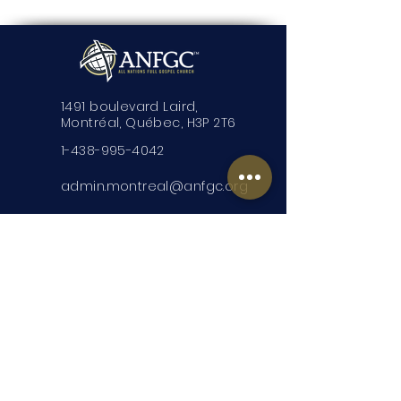
1491 boulevard Laird,
Montréal, Québec, H3P 2T6
1-438-995-4042
admin.montreal@anfgc.org
Nous contacter
Des questions? Insérez vos
coordonnées et nous vous
contacterons.