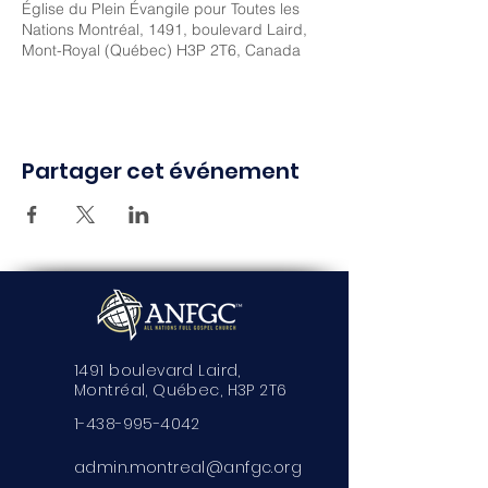
Église du Plein Évangile pour Toutes les
Nations Montréal, 1491, boulevard Laird,
Mont-Royal (Québec) H3P 2T6, Canada
Partager cet événement
1491 boulevard Laird,
Montréal, Québec, H3P 2T6
1-438-995-4042
admin.montreal@anfgc.org