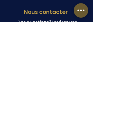
Nous contacter
Des questions? Insérez vos
coordonnées et nous vous
contacterons.
Soumettre
Copyright © 2026 ANFGC Montréal. Tous
droits réservés.
Site crée par Marketing Digital URLy