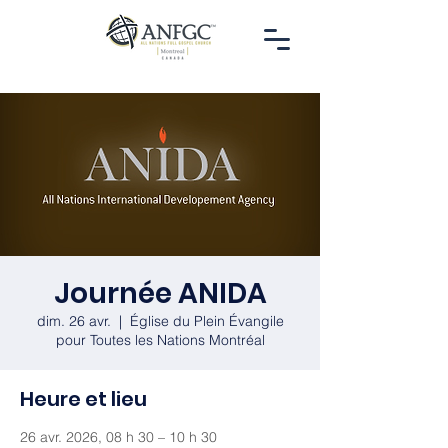
Journée ANIDA
dim. 26 avr.
  |  
Église du Plein Évangile
pour Toutes les Nations Montréal
Heure et lieu
26 avr. 2026, 08 h 30 – 10 h 30