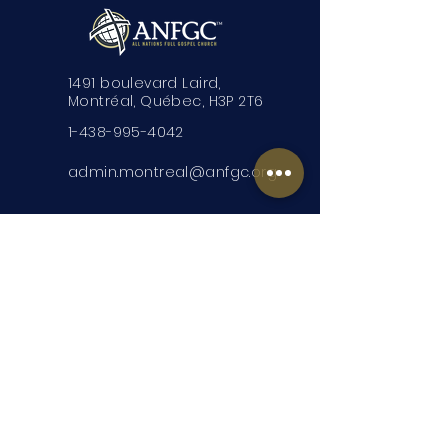
1491 boulevard Laird,
Montréal, Québec, H3P 2T6
1-438-995-4042
admin.montreal@anfgc.org
Nous contacter
Des questions? Insérez vos
coordonnées et nous vous
contacterons.