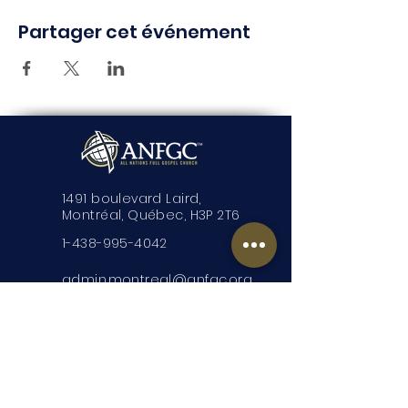
Partager cet événement
1491 boulevard Laird,
Montréal, Québec, H3P 2T6
1-438-995-4042
admin.montreal@anfgc.org
Nous contacter
Des questions? Insérez vos
coordonnées et nous vous
contacterons.