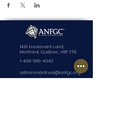
1491 boulevard Laird,
Montréal, Québec, H3P 2T6
1-438-995-4042
admin.montreal@anfgc.org
Nous contacter
Des questions? Insérez vos
coordonnées et nous vous
contacterons.