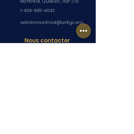
Montréal, Québec, H3P 2T6
1-438-995-4042
admin.montreal@anfgc.org
Nous contacter
Des questions? Insérez vos
coordonnées et nous vous
contacterons.
Soumettre