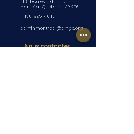
1491 boulevard Laird,
Montréal, Québec, H3P 2T6
1-438-995-4042
admin.montreal@anfgc.org
Nous contacter
Des questions? Insérez vos
coordonnées et nous vous
contacterons.
Soumettre